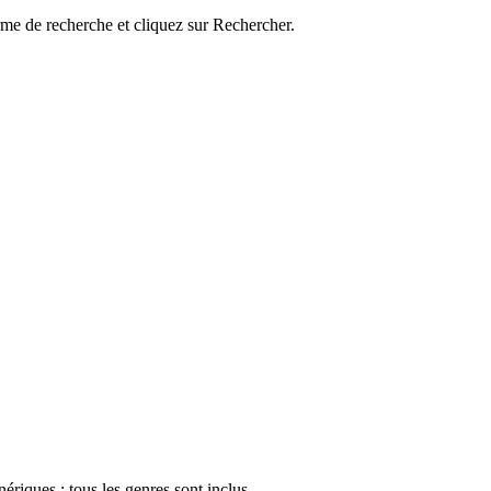
rme de recherche et cliquez sur Rechercher.
nériques ; tous les genres sont inclus.