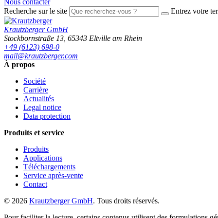
Nous contacter
Recherche sur le site
Entrez votre te
Krautzberger GmbH
Stockbornstraße 13
,
65343
Eltville am Rhein
+49 (6123) 698-0
mail@krautzberger.com
À propos
Société
Carrière
Actualités
Legal notice
Data protection
Produits et service
Produits
Applications
Téléchargements
Service après-vente
Contact
© 2026
Krautzberger GmbH
. Tous droits réservés.
Pour faciliter la lecture, certains contenus utilisent des formulations gé