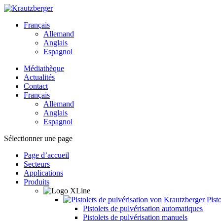
Français
Allemand
Anglais
Espagnol
Médiathèque
Actualités
Contact
Français
Allemand
Anglais
Espagnol
Sélectionner une page
Page d’accueil
Secteurs
Applications
Produits
Pisto
Pistolets de pulvérisation automatiques
Pistolets de pulvérisation manuels