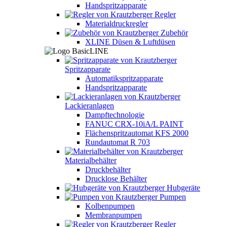
Handspritzapparate
Regler
Materialdruckregler
Zubehör
XLINE Düsen & Luftdüsen
Spritzapparate
Automatikspritzapparate
Handspritzapparate
Lackieranlagen
Dampftechnologie
FANUC CRX-10iA/L PAINT
Flächenspritzautomat KFS 2000
Rundautomat R 703
Materialbehälter
Druckbehälter
Drucklose Behälter
Hubgeräte
Pumpen
Kolbenpumpen
Membranpumpen
Regler