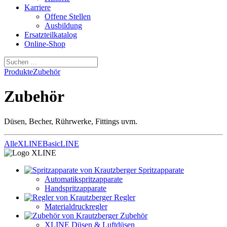
Karriere
Offene Stellen
Ausbildung
Ersatzteilkatalog
Online-Shop
Produkte
Zubehör
Zubehör
Düsen, Becher, Rührwerke, Fittings uvm.
Alle
XLINE
BasicLINE
Spritzapparate
Automatikspritzapparate
Handspritzapparate
Regler
Materialdruckregler
Zubehör
XLINE Düsen & Luftdüsen