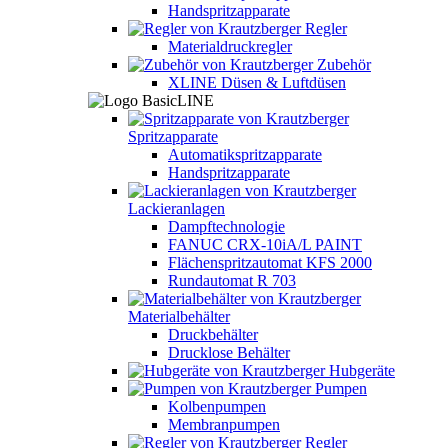
Handspritzapparate
Regler
Materialdruckregler
Zubehör
XLINE Düsen & Luftdüsen
Spritzapparate
Automatikspritzapparate
Handspritzapparate
Lackieranlagen
Dampftechnologie
FANUC CRX-10iA/L PAINT
Flächenspritzautomat KFS 2000
Rundautomat R 703
Materialbehälter
Druckbehälter
Drucklose Behälter
Hubgeräte
Pumpen
Kolbenpumpen
Membranpumpen
Regler